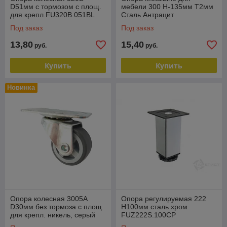
D51мм с тормозом с площ.
мебели 300 H-135мм Т2мм
для крепл.FU320B.051BL
Сталь Антрацит
FDH300S.135DG
Под заказ
Под заказ
13,80
15,40
руб.
руб.
Купить
Купить
Новинка
Опора колесная 3005A
Опора регулируемая 222
D30мм без тормоза с площ.
H100мм сталь хром
для крепл. никель, серый
FUZ222S.100CP
FM3005A.030GR