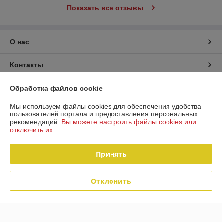
Показать все отзывы
О нас
Контакты
Доставка и оплата
Обработка файлов cookie
Мы используем файлы cookies для обеспечения удобства
График работы
пользователей портала и предоставления персональных
рекомендаций.
Вы можете настроить файлы cookies или
отключить их.
Полная версия сайта
Принять
Политика обработки cookies
Отклонить
Сайт создан на платформе Deal.by