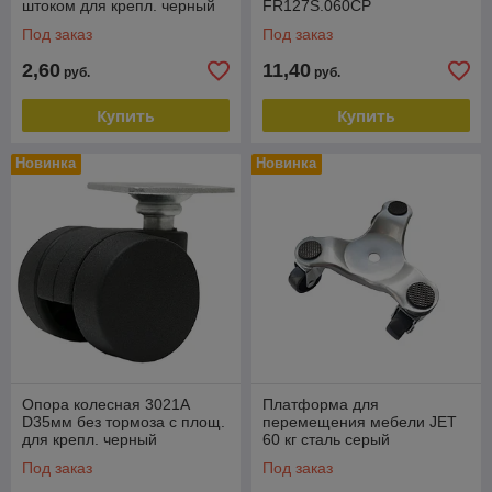
штоком для крепл. черный
FR127S.060CP
FQ3009B.050BL
Под заказ
Под заказ
2,60
11,40
руб.
руб.
Купить
Купить
Новинка
Новинка
Опора колесная 3021A
Платформа для
D35мм без тормоза с площ.
перемещения мебели JET
для крепл. черный
60 кг сталь серый
FS3021A.035BL
FPM020A.340GR
Под заказ
Под заказ