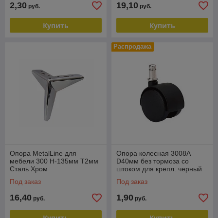
2,30
19,10
руб.
руб.
Купить
Купить
Распродажа
Опора MetalLine для
Опора колесная 3008A
мебели 300 H-135мм T2мм
D40мм без тормоза со
Сталь Хром
штоком для крепл. черный
FDH300S.135CP
FQ3008A.040BL
Под заказ
Под заказ
16,40
1,90
руб.
руб.
Купить
Купить