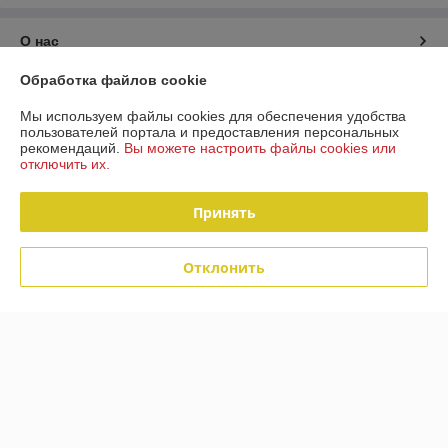
О нас
Обработка файлов cookie
Контакты
Мы используем файлы cookies для обеспечения удобства
пользователей портала и предоставления персональных
Доставка и оплата
рекомендаций.
Вы можете настроить файлы cookies или
отключить их.
График работы
Принять
Полная версия сайта
Отклонить
Политика обработки cookies
Сайт создан на платформе Deal.by