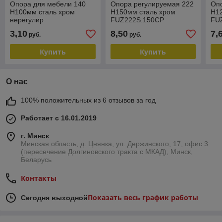
Опора для мебели 140
Опора регулируемая 222
Оп
Н100мм сталь хром
H150мм сталь хром
H1
нерегулир
FUZ222S.150CP
FU
FW140S.100CP
3,10
8,50
7,
руб.
руб.
Купить
Купить
О нас
100% положительных из 6 отзывов за год
Работает с 16.01.2019
г. Минск
Минская область, д. Цнянка, ул. Держинского, 17, офис 3
(пересечение Долгиновского тракта с МКАД), Минск,
Беларусь
Контакты
Показать весь график работы
Сегодня выходной