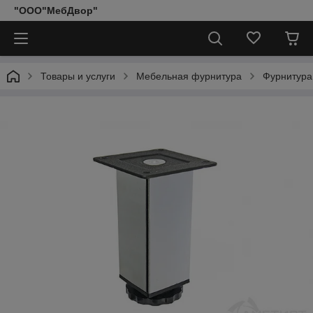
"ООО"МебДвор"
Товары и услуги
Мебельная фурнитура
Фурнитура