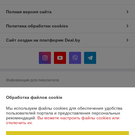
Полная версия сайта
Политика обработки cookies
Сайт создан на платформе Deal.by
Информация для покупателя
Юридическое лицо:
Общество с ограниченной ответственностью
"МебДвор"
Обработка файлов cookie
210034 Республика Беларусь г. Витебск, ул. 3-я Чепинская, дом 40А
Мы используем файлы cookies для обеспечения удобства
Регистрационный номер ЕГР: 391417230
пользователей портала и предоставления персональных
рекомендаций.
Вы можете настроить файлы cookies или
УНП: 391417230
отключить их.
Регистрационный орган: Администрация железнодорожного района г.
Витебска