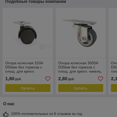
Подобные товары компании
Опора колесная 310A
Опора колесная 3005A
Оп
D50мм без тормоза с
D30мм без тормоза с
D50
площ. для крепл.
площ. для крепл. никель,
пло
FU310A.050BL
серый FM3005A.030GR
FU
1,80
2,80
2,
руб.
руб.
Купить
Купить
О нас
100% положительных из 6 отзывов за год