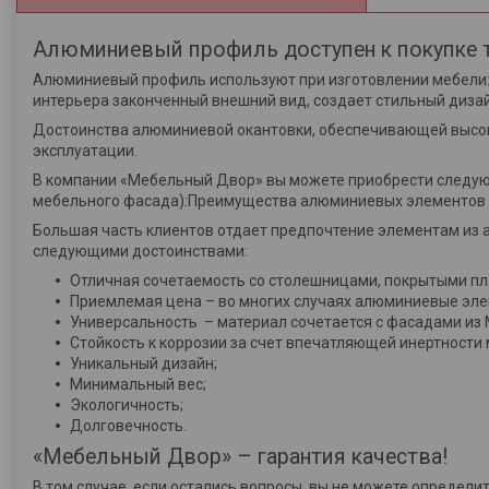
Алюминиевый профиль доступен к покупке т
Алюминиевый профиль используют при изготовлении мебели:
интерьера законченный внешний вид, создает стильный дизай
Достоинства алюминиевой окантовки, обеспечивающей высок
эксплуатации.
В компании «Мебельный Двор» вы можете приобрести следу
мебельного фасада):Преимущества алюминиевых элементов
Большая часть клиентов отдает предпочтение элементам из 
следующими достоинствами:
Отличная сочетаемость со столешницами, покрытыми п
Приемлемая цена – во многих случаях алюминиевые эл
Универсальность – материал сочетается с фасадами из М
Стойкость к коррозии за счет впечатляющей инертности 
Уникальный дизайн;
Минимальный вес;
Экологичность;
Долговечность.
«Мебельный Двор» – гарантия качества!
В том случае, если остались вопросы, вы не можете определ