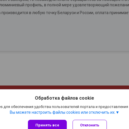
алюминиевый профиль, в полной мере удовлетворяющий пожелани
ка производится в любую точку Беларуси и России, оплата принима
Сайт создан на платформе Deal.by
Политика обработки файлов cookies
Обработка файлов cookie
"ООО"МебДвор" |
Пожаловаться на контент
s для обеспечения удобства пользователей портала и предоставления
Select Language
▼
Вы можете настроить файлы cookies или отключить их.
Принять все
Отклонить