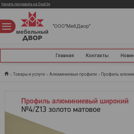
Начать продавать на Deal.by
"ООО"МебДвор"
Главная
Контакты
Нови
Товары и услуги
Алюминиевые профили
Профиль алюми