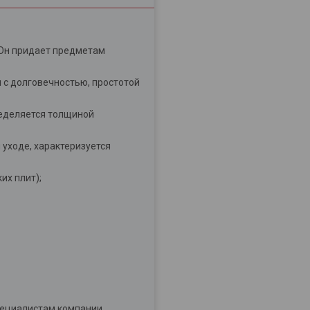
 Он придает предметам
 с долговечностью, простотой
еделяется толщиной
уходе, характеризуется
х плит);
специалистам компании