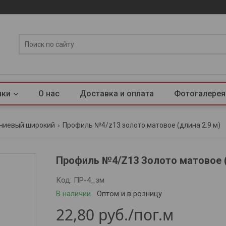
нки
О нас
Доставка и оплата
Фотогалерея
ниевый широкий
Профиль №4/z13 золото матовое (длина 2.9 м)
Профиль №4/Z13 Золото матовое (
Код:
ПР-4_зм
В наличии
Оптом и в розницу
22,80
руб.
/пог.м