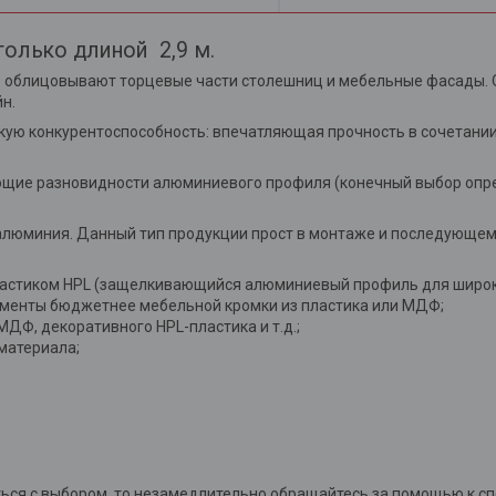
олько длиной 2,9 м.
 облицовывают торцевые части столешниц и мебельные фасады.
н.
ую конкурентоспособность: впечатляющая прочность в сочетании
ющие разновидности алюминиевого профиля (конечный выбор опр
алюминия. Данный тип продукции прост в монтаже и последующем 
ластиком HPL (защелкивающийся алюминиевый профиль для широки
ементы бюджетнее мебельной кромки из пластика или МДФ;
ДФ, декоративного HPL-пластика и т.д.;
материала;
иться с выбором, то незамедлительно обращайтесь за помощью к 