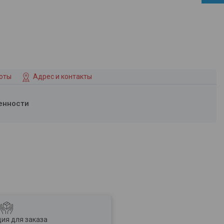
боты
Адрес и контакты
енности
ия для заказа