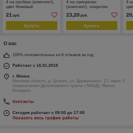
4 на пробках (комплект),
4 на саморезах
4 н
цвет бежевый
(комплект), покрытие
цве
никель
21
23,20
20
руб.
руб.
Купить
Купить
О нас
100% положительных из 6 отзывов за год
Работает с 16.01.2019
г. Минск
Минская область, д. Цнянка, ул. Держинского, 17, офис 3
(пересечение Долгиновского тракта с МКАД), Минск,
Беларусь
Контакты
Сегодня работает с 09:00 до 17:00
Показать весь график работы