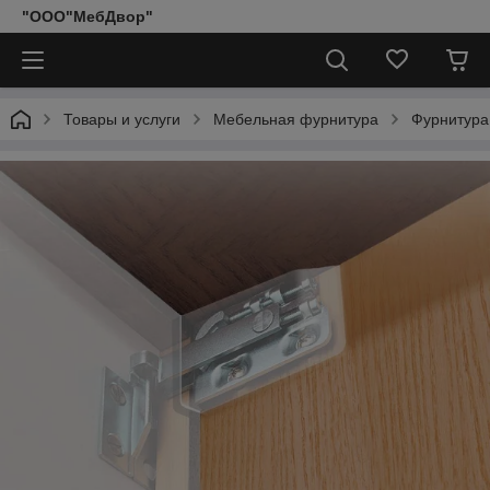
"ООО"МебДвор"
Товары и услуги
Мебельная фурнитура
Фурнитура