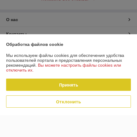
О нас
Контакты
Обработка файлов cookie
Доставка и оплата
Мы используем файлы cookies для обеспечения удобства
пользователей портала и предоставления персональных
График работы
рекомендаций.
Вы можете настроить файлы cookies или
отключить их.
Полная версия сайта
Принять
Политика обработки cookies
Отклонить
Сайт создан на платформе Deal.by