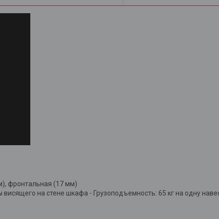
м), фронтальная (17 мм)
висящего на стене шкафа - Грузоподъемность: 65 кг на одну наве