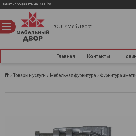
Начать продавать на Deal.by
"ООО"МебДвор"
Главная
Контакты
Нови
Товары и услуги
Мебельная фурнитура
Фурнитура амети