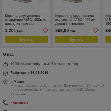
Корзина двухуровневая
Корзина двухуровневая
Кор
выдвижная VIBO, 300мм,
выдвижная VIBO, 400мм,
VIB
доводчик, полное
доводчик, полное
150
выдвижение Blum
выдвижение Blum
ча
1 201
858,60
34
руб.
руб.
Het
Купить
Купить
О нас
100% положительных из 6 отзывов за год
Работает с 16.01.2019
г. Минск
Минская область, д. Цнянка, ул. Держинского, 17, офис 3
(пересечение Долгиновского тракта с МКАД), Минск,
Беларусь
Контакты