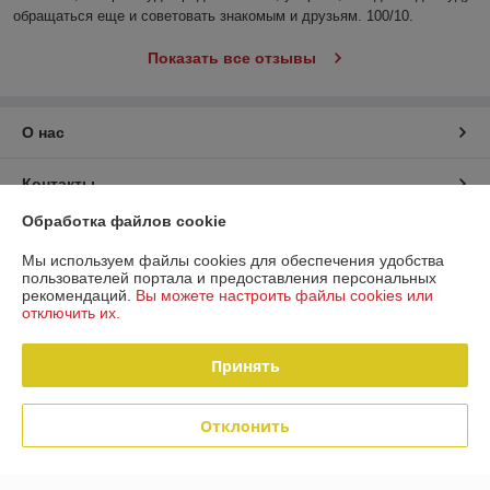
обращаться еще и советовать знакомым и друзьям. 100/10.
Показать все отзывы
О нас
Контакты
Обработка файлов cookie
Доставка и оплата
Мы используем файлы cookies для обеспечения удобства
пользователей портала и предоставления персональных
График работы
рекомендаций.
Вы можете настроить файлы cookies или
отключить их.
Полная версия сайта
Принять
Политика обработки cookies
Отклонить
Сайт создан на платформе Deal.by