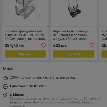
Корзина трехуровневая
Корзина бутылочница
Кр
выдвижная JET AURORA,
JET Aurora в верхний
вы
300мм, доводчик, полное
модуль 150 мм, левая,
AU
выдвижение
доводчик, полное
394,70
223
25
руб.
руб.
выдвижение
Купить
Купить
О нас
100% положительных из 6 отзывов за год
Работает с 16.01.2019
г. Минск
Минская область, д. Цнянка, ул. Держинского, 17, офис 3
(пересечение Долгиновского тракта с МКАД), Минск,
Беларусь