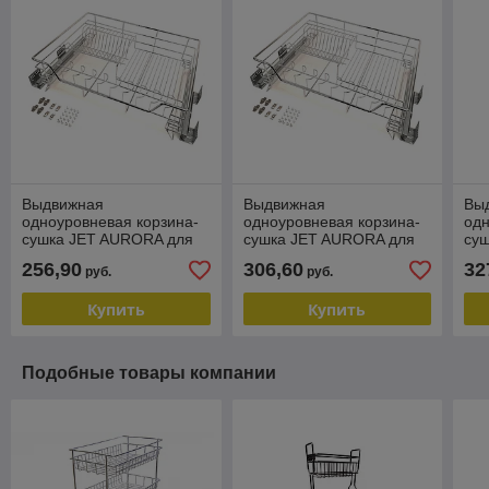
Выдвижная
Выдвижная
Вы
одноуровневая корзина-
одноуровневая корзина-
одн
сушка JET AURORA для
сушка JET AURORA для
су
модуля 600
модуля 800
мо
256,90
306,60
32
руб.
руб.
Купить
Купить
Подобные товары компании