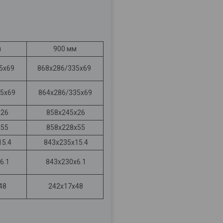
м
900 мм
35х69
868х286/335х69
35х69
864х286/335х69
х26
858х245х26
х55
858х228х55
5.4
843х235х15.4
6.1
843х230х6.1
48
242х17х48