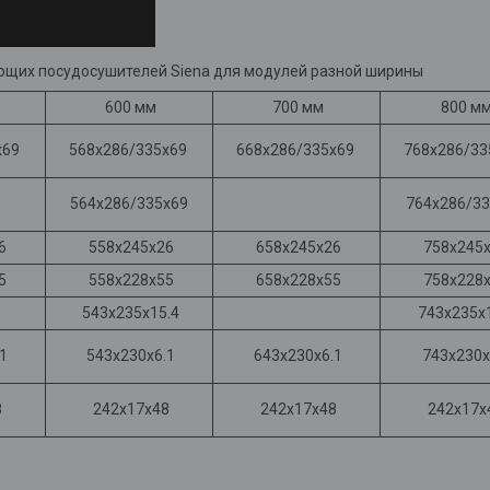
их посудосушителей Siena для модулей разной ширины
600 мм
700 мм
800 м
х69
568х286/335х69
668х286/335х69
768х286/3
564х286/335х69
764х286/3
6
558х245х26
658х245х26
758х245
5
558х228х55
658х228х55
758х228
543х235х15.4
743х235х1
1
543х230х6.1
643х230х6.1
743х230х
8
242х17х48
242х17х48
242х17х