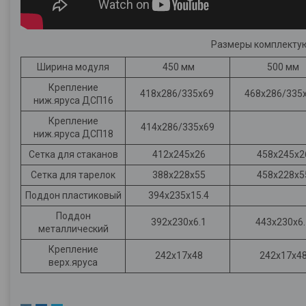
Размеры комплектующ
Ширина модуля
450 мм
500 мм
Крепление
418х286/335х69
468х286/335
ниж.яруса ДСП16
Крепление
414х286/335х69
ниж.яруса ДСП18
Сетка для стаканов
412х245х26
458х245х2
Сетка для тарелок
388х228х55
458х228х5
Поддон пластиковый
394х235х15.4
Поддон
392х230х6.1
443х230х6.
металлический
Крепление
242х17х48
242х17х4
верх.яруса