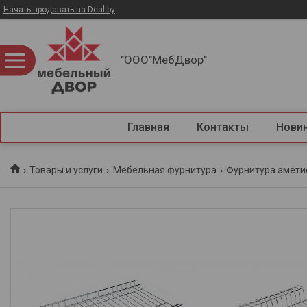
Начать продавать на Deal.by
"ООО"МебДвор"
Главная
Контакты
Нови
Товары и услуги
Мебельная фурнитура
Фурнитура амети