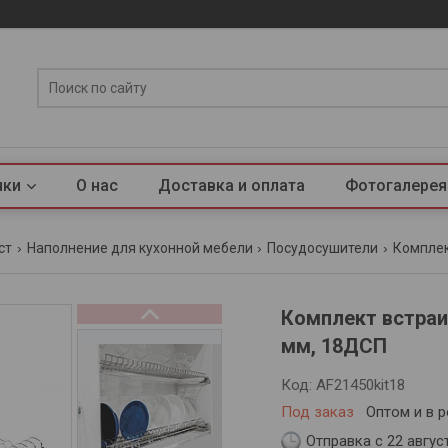
нки
О нас
Доставка и оплата
Фотогалерея
ст
Наполнение для кухонной мебели
Посудосушители
Комплек
Комплект встраи
мм, 18ДСП
Код:
AF21450kit18
Под заказ
Оптом и в 
Отправка с 22 авгус