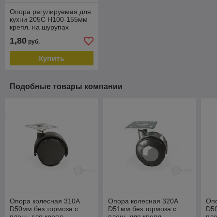
Опора регулируемая для
кухни 205C H100-155мм
крепл. на шурупах
FU205C.155BL
1,80
руб.
Купить
Подобные товары компании
Опора колесная 310A
Опора колесная 320A
Оп
D50мм без тормоза с
D51мм без тормоза с
D50
площ. для крепл.
площ. для крепл.
пло