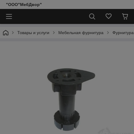
"ООО"МебДвор"
Товары и услуги
Мебельная фурнитура
Фурнитура