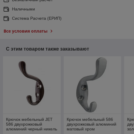
Наличными
Система Расчета (ЕРИП)
Все условия оплаты
С этим товаром также заказывают
Крючок мебельный JET
Крючок мебельный 586
Кр
586 двухрожковый
двухрожковый алюминий
дв
алюминий черный никель
матовый хром
зо
CQ586A.002NP99
CQ586A.002CM