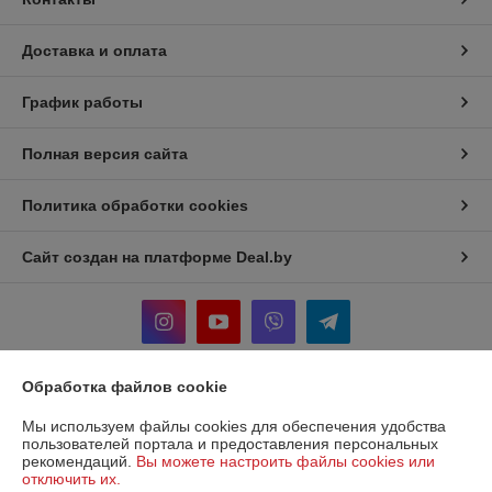
Доставка и оплата
График работы
Полная версия сайта
Политика обработки cookies
Сайт создан на платформе Deal.by
Обработка файлов cookie
Информация для покупателя
Мы используем файлы cookies для обеспечения удобства
Юридическое лицо:
Общество с ограниченной ответственностью
пользователей портала и предоставления персональных
"МебДвор"
рекомендаций.
Вы можете настроить файлы cookies или
210034 Республика Беларусь г. Витебск, ул. 3-я Чепинская, дом 40А
отключить их.