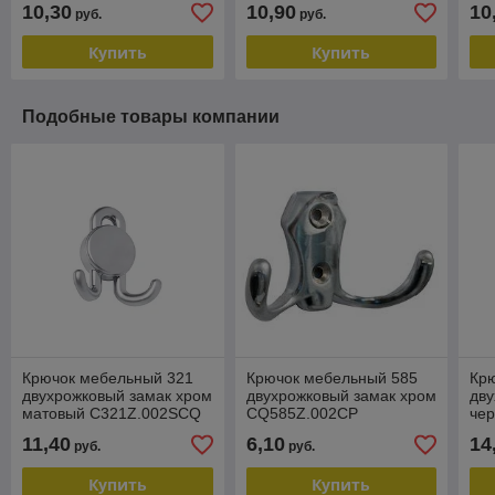
10,30
10,90
10
руб.
руб.
Купить
Купить
Подобные товары компании
Крючок мебельный 321
Крючок мебельный 585
Кр
двухрожковый замак хром
двухрожковый замак хром
дву
матовый C321Z.002SCQ
CQ585Z.002CP
че
11,40
6,10
14
руб.
руб.
Купить
Купить