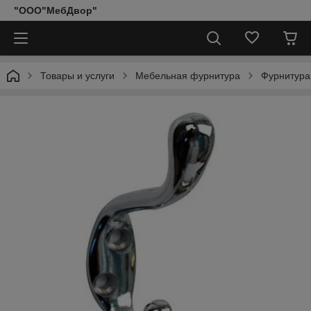
"ООО"МебДвор"
Товары и услуги
Мебельная фурнитура
Фурнитура