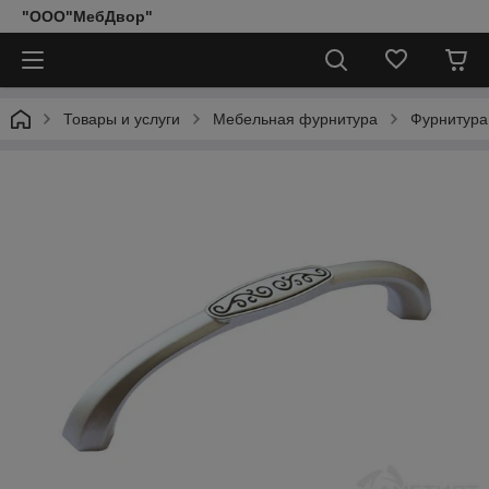
"ООО"МебДвор"
Товары и услуги
Мебельная фурнитура
Фурнитура