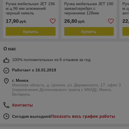
Ручка мебельная JET 196
Ручка мебельная JET 190
Руч
м.ц.96 мм алюминий
замак/серебро с
м.ц
черный никель
чернением 128мм
ант
RQ196A.096NP99
RZ190Z.128MS77
RZ
17,90
26,80
22
руб.
руб.
Купить
Купить
О нас
100% положительных из 6 отзывов за год
Работает с 16.01.2019
г. Минск
Минская область, д. Цнянка, ул. Держинского, 17, офис 3
(пересечение Долгиновского тракта с МКАД), Минск,
Беларусь
Контакты
Показать весь график работы
Сегодня выходной