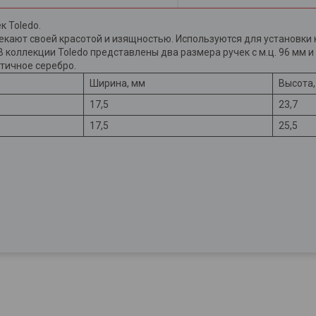
 Toledo.
екают своей красотой и изящностью. Используются для установки 
коллекции Toledo представлены два размера ручек с м.ц. 96 мм и 
тичное серебро.
Ширина, мм
Высота
17,5
23,7
17,5
25,5