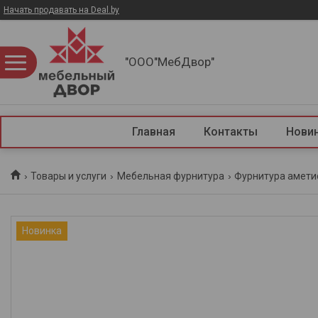
Начать продавать на Deal.by
"ООО"МебДвор"
Главная
Контакты
Нови
Товары и услуги
Мебельная фурнитура
Фурнитура амети
Новинка