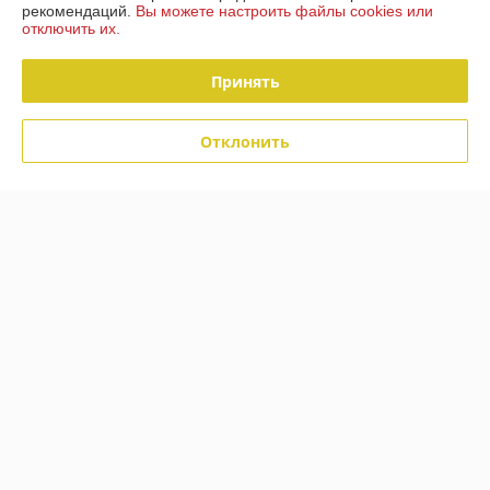
График работы
рекомендаций.
Вы можете настроить файлы cookies или
отключить их.
Полная версия сайта
Принять
Политика обработки cookies
Отклонить
Сайт создан на платформе Deal.by
Информация для покупателя
Юридическое лицо:
Общество с ограниченной ответственностью
"МебДвор"
210034 Республика Беларусь г. Витебск, ул. 3-я Чепинская, дом 40А
Регистрационный номер ЕГР: 391417230
УНП: 391417230
Регистрационный орган: Администрация железнодорожного района г.
Витебска