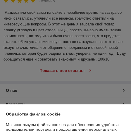
Отлично
Разместила свой заказ на сайте в нерабочее время, на завтра со 
мной связались, уточнили все нюансы, грамотно ответили на 
интересующие вопросы. В этот же день я забрала свой товар, 
планку угловую в цвет столешницы, просто шикарно иметь такую 
возможность, потому что я была очень расстроена, что придется 
ставить обычную алюминиевую, пока не наткнулась на этот товар. 
Безумно счастлива и от общения с продавцом и от своей новой 
планочки, которая будет радовать глаз, уверена, не один год.  Буду 
обращаться еще и советовать знакомым и друзьям. 100/10.
Показать все отзывы
О нас
Контакты
Обработка файлов cookie
Доставка и оплата
Мы используем файлы cookies для обеспечения удобства
пользователей портала и предоставления персональных