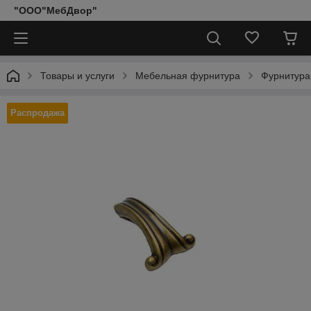
"ООО"МебДвор"
Товары и услуги
Мебельная фурнитура
Фурнитура
Распродажа