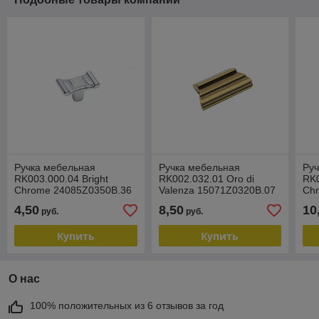
Ручка мебельная
Ручка мебельная
Ру
RK003.000.04 Bright
RK002.032.01 Oro di
RK0
Chrome 24085Z0350B.36
Valenza 15071Z0320B.07
Ch
4,50
8,50
10
руб.
руб.
Купить
Купить
О нас
100% положительных из 6 отзывов за год