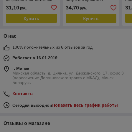
3008
полупрозрачный
18
31,10
34,70
31
руб.
руб.
Купить
Купить
О нас
100% положительных из 6 отзывов за год
Работает с 16.01.2019
г. Минск
Минская область, д. Цнянка, ул. Держинского, 17, офис 3
(пересечение Долгиновского тракта с МКАД), Минск,
Беларусь
Контакты
Показать весь график работы
Сегодня выходной
Отзывы о магазине