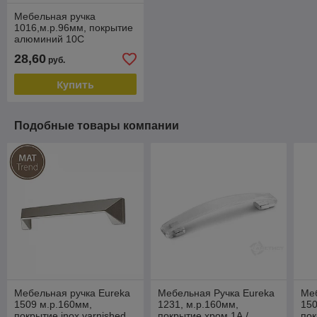
Мебельная ручка
1016,м.р.96мм, покрытие
алюминий 10С
28,60
руб.
Купить
Подобные товары компании
Мебельная ручка Eureka
Мебельная Ручка Eureka
Меб
1509 м.р.160мм,
1231, м.р.160мм,
150
покрытие inox varnished
покрытие хром 1А /
пок