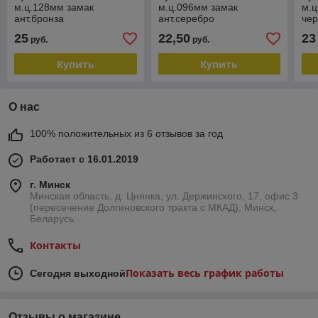
м.ц.128мм замак
м.ц.096мм замак
м.ц
ант.бронза
ант.серебро
чер
RH124Z.128BA
RZ191Z.096SA
RQ
25
22,50
23
руб.
руб.
Купить
Купить
О нас
100% положительных из 6 отзывов за год
Работает с 16.01.2019
г. Минск
Минская область, д. Цнянка, ул. Держинского, 17, офис 3
(пересечение Долгиновского тракта с МКАД), Минск,
Беларусь
Контакты
Показать весь график работы
Сегодня выходной
Отзывы о магазине