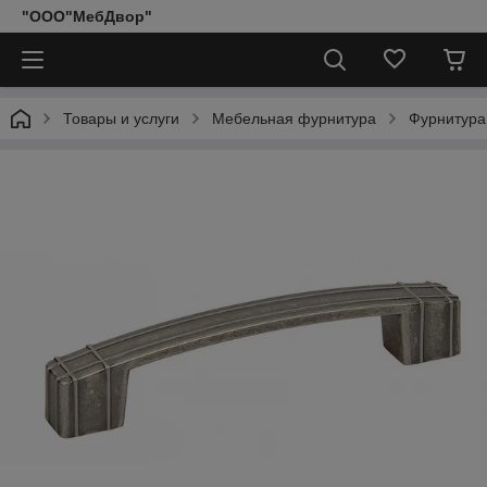
"ООО"МебДвор"
Товары и услуги
Мебельная фурнитура
Фурнитура