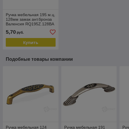
Ручка мебельная 195 м.ц.
128мм замак ант.бронза
Валенсия RQ195Z.128BA
5,70
руб.
Купить
Подобные товары компании
Ручка мебельная 124
Ручка мебельная 191
Руч