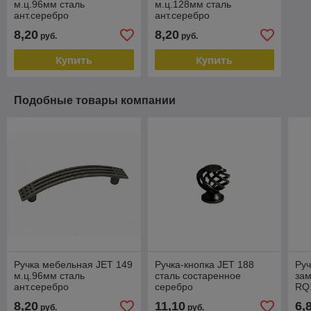
м.ц.96мм сталь
м.ц.128мм сталь
ант.серебро
ант.серебро
RQ149Z.096SA99
RQ149Z.128SA99
8,20
8,20
руб.
руб.
Купить
Купить
Подобные товары компании
Ручка мебельная JET 149
Ручка-кнопка JET 188
Руч
м.ц.96мм сталь
сталь состаренное
зам
ант.серебро
серебро
RQ
RQ149Z.096SA99
RQ188S.036SA99
8,20
11,10
6,
руб.
руб.