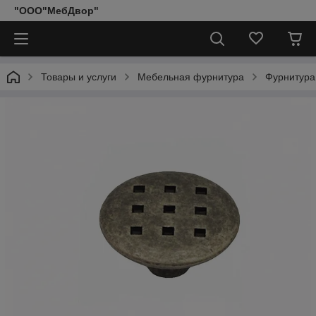
"ООО"МебДвор"
Товары и услуги
Мебельная фурнитура
Фурнитура