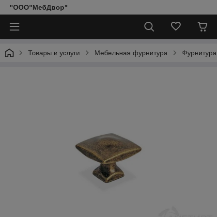
"ООО"МебДвор"
Товары и услуги
Мебельная фурнитура
Фурнитура