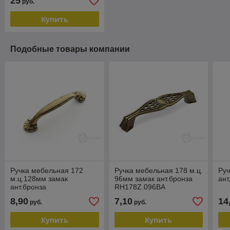
25
руб.
Купить
Подобные товары компании
Ручка мебельная 172
Ручка мебельная 178 м.ц.
Руч
м.ц.128мм замак
96мм замак ант.бронза
ант
ант.бронза
RH178Z.096BA
RH172Z.128BA
8,90
7,10
14
руб.
руб.
Купить
Купить