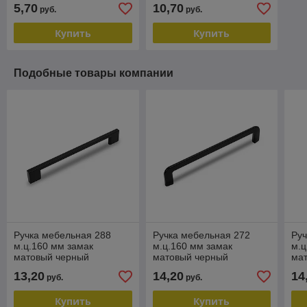
5,70
10,70
руб.
руб.
Купить
Купить
Подобные товары компании
Ручка мебельная 288
Ручка мебельная 272
Руч
м.ц.160 мм замак
м.ц.160 мм замак
м.ц
матовый черный
матовый черный
ма
RZ288Z.160BL
RZ272Z.160BL
RZ
13,20
14,20
14
руб.
руб.
Купить
Купить