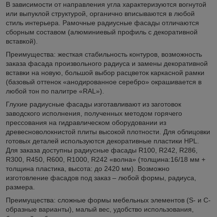
В зависимости от направления угла характеризуются вогнутой
или выпуклой структурой, органично вписываются в любой
стиль интерьера. Рамочные радиусные фасады отличаются
сборным составом (алюминиевый профиль с декоративной
вставкой).
Преимущества: жесткая стабильность контуров, возможность
заказа фасада произвольного радиуса и замены декоративной
вставки на новую, большой выбор расцветок каркасной рамки
(базовый оттенок «анодированное серебро» окрашивается в
любой тон по палитре «RAL»).
Глухие радиусные фасады изготавливают из заготовок
заводского исполнения, полученных методом горячего
прессования на гидравлическом оборудовании из
древесноволокнистой плиты высокой плотности. Для облицовки
готовых деталей используются декоративные пластики HPL.
Для заказа доступны радиусные фасады R100, R242, R286,
R300, R450, R600, R1000, R242 «волна» (толщина:16/18 мм +
толщина пластика, высота: до 2420 мм). Возможно
изготовление фасадов под заказ – любой формы, радиуса,
размера.
Преимущества: сложные формы мебельных элементов (S- и C-
образные варианты), малый вес, удобство использования,