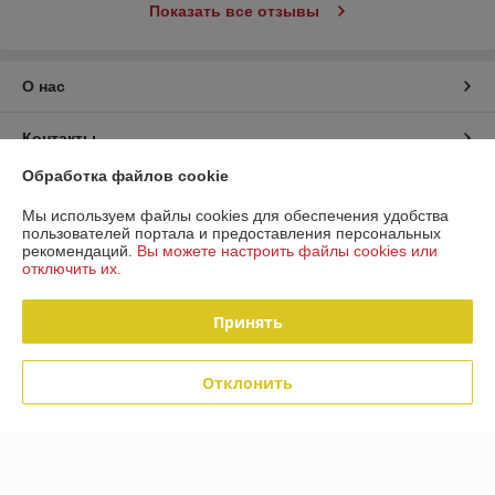
Показать все отзывы
О нас
Контакты
Обработка файлов cookie
Доставка и оплата
Мы используем файлы cookies для обеспечения удобства
пользователей портала и предоставления персональных
График работы
рекомендаций.
Вы можете настроить файлы cookies или
отключить их.
Полная версия сайта
Принять
Политика обработки cookies
Отклонить
Сайт создан на платформе Deal.by