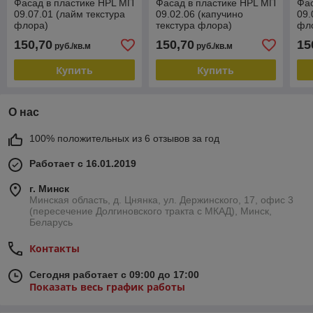
Фасад в пластике HPL МП
Фасад в пластике HPL МП
Фас
09.07.01 (лайм текстура
09.02.06 (капучино
09.
флора)
текстура флора)
фл
150,70
150,70
15
руб./кв.м
руб./кв.м
Купить
Купить
О нас
100% положительных из 6 отзывов за год
Работает с 16.01.2019
г. Минск
Минская область, д. Цнянка, ул. Держинского, 17, офис 3
(пересечение Долгиновского тракта с МКАД), Минск,
Беларусь
Контакты
Сегодня работает с 09:00 до 17:00
Показать весь график работы