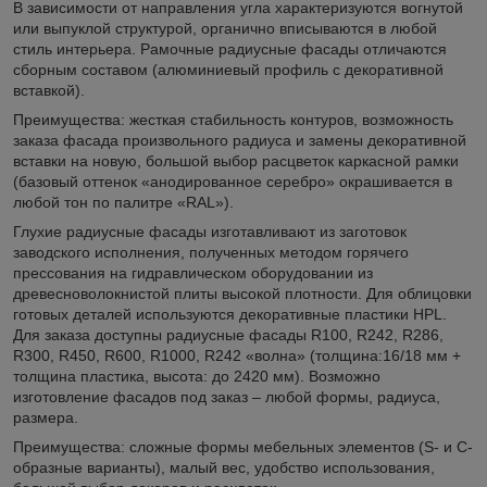
В зависимости от направления угла характеризуются вогнутой
или выпуклой структурой, органично вписываются в любой
стиль интерьера. Рамочные радиусные фасады отличаются
сборным составом (алюминиевый профиль с декоративной
вставкой).
Преимущества: жесткая стабильность контуров, возможность
заказа фасада произвольного радиуса и замены декоративной
вставки на новую, большой выбор расцветок каркасной рамки
(базовый оттенок «анодированное серебро» окрашивается в
любой тон по палитре «RAL»).
Глухие радиусные фасады изготавливают из заготовок
заводского исполнения, полученных методом горячего
прессования на гидравлическом оборудовании из
древесноволокнистой плиты высокой плотности. Для облицовки
готовых деталей используются декоративные пластики HPL.
Для заказа доступны радиусные фасады R100, R242, R286,
R300, R450, R600, R1000, R242 «волна» (толщина:16/18 мм +
толщина пластика, высота: до 2420 мм). Возможно
изготовление фасадов под заказ – любой формы, радиуса,
размера.
Преимущества: сложные формы мебельных элементов (S- и C-
образные варианты), малый вес, удобство использования,