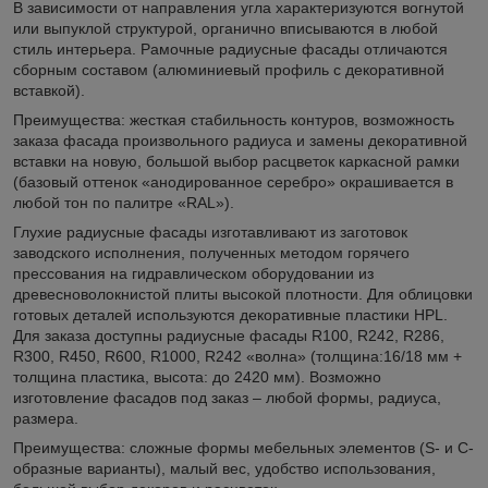
В зависимости от направления угла характеризуются вогнутой
или выпуклой структурой, органично вписываются в любой
стиль интерьера. Рамочные радиусные фасады отличаются
сборным составом (алюминиевый профиль с декоративной
вставкой).
Преимущества: жесткая стабильность контуров, возможность
заказа фасада произвольного радиуса и замены декоративной
вставки на новую, большой выбор расцветок каркасной рамки
(базовый оттенок «анодированное серебро» окрашивается в
любой тон по палитре «RAL»).
Глухие радиусные фасады изготавливают из заготовок
заводского исполнения, полученных методом горячего
прессования на гидравлическом оборудовании из
древесноволокнистой плиты высокой плотности. Для облицовки
готовых деталей используются декоративные пластики HPL.
Для заказа доступны радиусные фасады R100, R242, R286,
R300, R450, R600, R1000, R242 «волна» (толщина:16/18 мм +
толщина пластика, высота: до 2420 мм). Возможно
изготовление фасадов под заказ – любой формы, радиуса,
размера.
Преимущества: сложные формы мебельных элементов (S- и C-
образные варианты), малый вес, удобство использования,