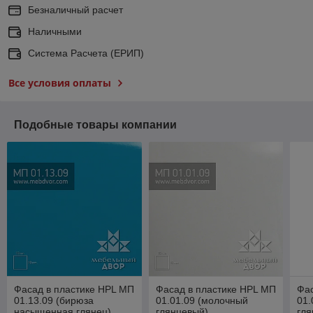
Безналичный расчет
Наличными
Система Расчета (ЕРИП)
Все условия оплаты
Подобные товары компании
Фасад в пластике HPL МП
Фасад в пластике HPL МП
Фас
01.13.09 (бирюза
01.01.09 (молочный
01.
насыщенная глянец)
глянцевый)
гля