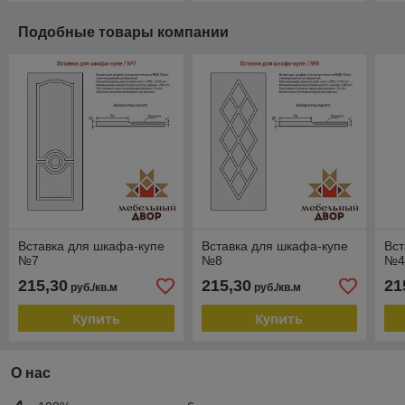
Подобные товары компании
Вставка для шкафа-купе
Вставка для шкафа-купе
Вст
№7
№8
№
215,30
215,30
21
руб./кв.м
руб./кв.м
Купить
Купить
О нас