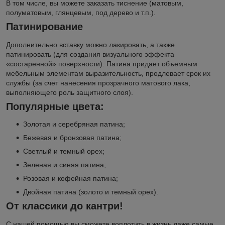
В том числе, вы можете заказать тиснение (матовым,
полуматовым, глянцевым, под дерево и т.п.).
Патинирование
Дополнительно вставку можно лакировать, а также
патинировать (для создания визуального эффекта
«состаренной» поверхности). Патина придает объемным
мебельным элементам выразительность, продлевает срок их
службы (за счет нанесения прозрачного матового лака,
выполняющего роль защитного слоя).
Популярные цвета:
Золотая и серебряная патина;
Бежевая и бронзовая патина;
Светлый и темный орех;
Зеленая и синяя патина;
Розовая и кофейная патина;
Двойная патина (золото и темный орех).
От классики до кантри!
С нашей помощью вы сможете воплотить в жизнь даже самые