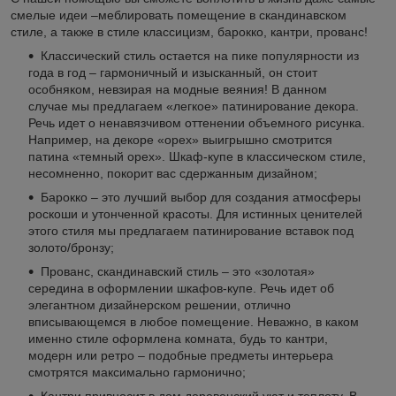
смелые идеи –меблировать помещение в скандинавском
стиле, а также в стиле классицизм, барокко, кантри, прованс!
Классический стиль остается на пике популярности из
года в год – гармоничный и изысканный, он стоит
особняком, невзирая на модные веяния! В данном
случае мы предлагаем «легкое» патинирование декора.
Речь идет о ненавязчивом оттенении объемного рисунка.
Например, на декоре «орех» выигрышно смотрится
патина «темный орех». Шкаф-купе в классическом стиле,
несомненно, покорит вас сдержанным дизайном;
Барокко – это лучший выбор для создания атмосферы
роскоши и утонченной красоты. Для истинных ценителей
этого стиля мы предлагаем патинирование вставок под
золото/бронзу;
Прованс, скандинавский стиль – это «золотая»
середина в оформлении шкафов-купе. Речь идет об
элегантном дизайнерском решении, отлично
вписывающемся в любое помещение. Неважно, в каком
именно стиле оформлена комната, будь то кантри,
модерн или ретро – подобные предметы интерьера
смотрятся максимально гармонично;