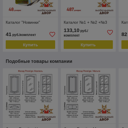
Каталог "Новинки"
Каталог №1 + №2 +№3
Ка
133,10
руб./
41
82
руб./комплект
комплект
Купить
Купить
Подобные товары компании