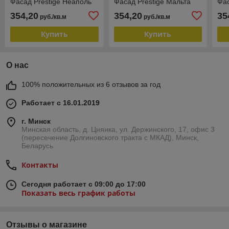
Фасад Prestige Неаполь
Фасад Prestige Мальта
Фас
354,20
354,20
35
руб./кв.м
руб./кв.м
Купить
Купить
О нас
100% положительных из 6 отзывов за год
Работает с 16.01.2019
г. Минск
Минская область, д. Цнянка, ул. Держинского, 17, офис 3
(пересечение Долгиновского тракта с МКАД), Минск,
Беларусь
Контакты
Сегодня работает с 09:00 до 17:00
Показать весь график работы
Отзывы о магазине