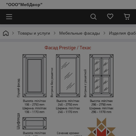
"ООО"МебДвор"
Товары и услуги
Мебельные фасады
Изделия фаб