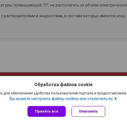
туры, превышающей 70°, не располагать их вблизи электрической
с растворителями и жидкостями, в составе которых имеется хлор.
Сайт создан на платформе Deal.by
Политика обработки файлов cookies
Обработка файлов cookie
"ООО"МебДвор" |
Пожаловаться на контент
s для обеспечения удобства пользователей портала и предоставления
Select Language
▼
Вы можете настроить файлы cookies или отключить их.
Принять все
Отклонить