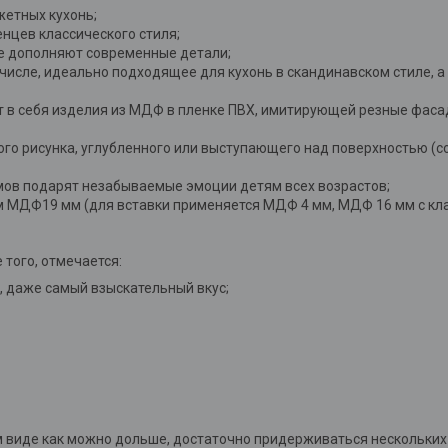
жетных кухонь;
енцев классического стиля;
ие дополняют современные детали;
числе, идеально подходящее для кухонь в скандинавском стиле, а 
т в себя изделия из МДФ в пленке ПВХ, имитирующей резные фаса
ого рисунка, углубленного или выступающего над поверхностью (с
ьмов подарят незабываемые эмоции детям всех возрастов;
м МДФ19 мм (для вставки применяется МДФ 4 мм, МДФ 16 мм с кл
того, отмечается:
, даже самый взыскательный вкус;
 виде как можно дольше, достаточно придерживаться нескольких