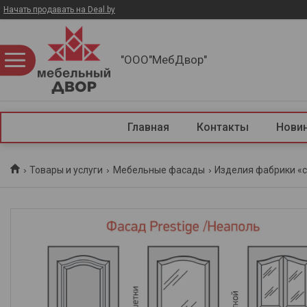
Начать продавать на Deal.by
"ООО"МебДвор"
Главная
Контакты
Нови
Товары и услуги
Мебельные фасады
Изделия фабрики «с