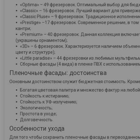
«Optima» – 49 фрезеровок. Оптимальный выбор для бюд
«Classic» – 16 фрезеровок. Лучший вариант для приверж
«Classic Pluse» – 9 фрезеровок. Традиционное исполнен
«Prestige» –17 фрезеровок. Современное решение, в том 
кантри;
«Premium» – 40 фрезеровок. Данная коллекция включае
(украшены орнаментом);
«3D» – 6 фрезеровок. Характеризуется наличием объемн
цвету и структуре);
«Little paradise» – 44 фрезеровки из любимых мультфил
Сборные фасады (4 вида) в пленке ПВХ с использование
Пленочные фасады: достоинства
Основным достоинством служит бюджетная стоимость. Кроме 
Богатая цветовая палитра и множество фактур на любой
Стойкость к истиранию;
Стойкость к УФ-излучению;
Экологичность;
Простота в уходе;
Долговечность.
Особенности ухода
Для того чтобы сохранить пленочные фасады в первозданном