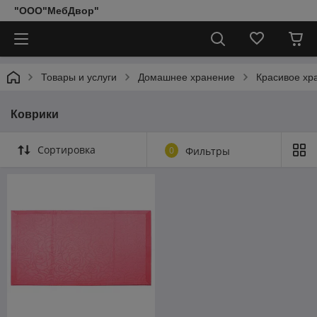
"ООО"МебДвор"
Товары и услуги
Домашнее хранение
Красивое хр
Коврики
Сортировка
0
Фильтры