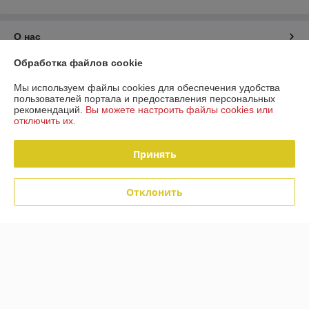
О нас
Обработка файлов cookie
Контакты
Мы используем файлы cookies для обеспечения удобства
пользователей портала и предоставления персональных
Доставка и оплата
рекомендаций.
Вы можете настроить файлы cookies или
отключить их.
График работы
Принять
Полная версия сайта
Отклонить
Политика обработки cookies
Сайт создан на платформе Deal.by