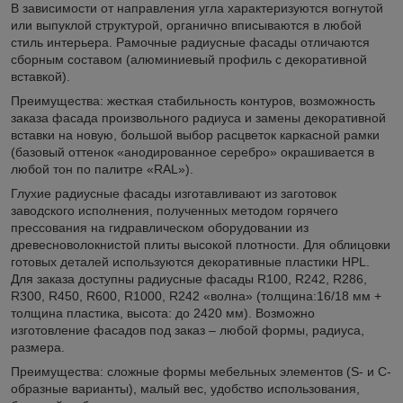
В зависимости от направления угла характеризуются вогнутой
или выпуклой структурой, органично вписываются в любой
стиль интерьера. Рамочные радиусные фасады отличаются
сборным составом (алюминиевый профиль с декоративной
вставкой).
Преимущества: жесткая стабильность контуров, возможность
заказа фасада произвольного радиуса и замены декоративной
вставки на новую, большой выбор расцветок каркасной рамки
(базовый оттенок «анодированное серебро» окрашивается в
любой тон по палитре «RAL»).
Глухие радиусные фасады изготавливают из заготовок
заводского исполнения, полученных методом горячего
прессования на гидравлическом оборудовании из
древесноволокнистой плиты высокой плотности. Для облицовки
готовых деталей используются декоративные пластики HPL.
Для заказа доступны радиусные фасады R100, R242, R286,
R300, R450, R600, R1000, R242 «волна» (толщина:16/18 мм +
толщина пластика, высота: до 2420 мм). Возможно
изготовление фасадов под заказ – любой формы, радиуса,
размера.
Преимущества: сложные формы мебельных элементов (S- и C-
образные варианты), малый вес, удобство использования,