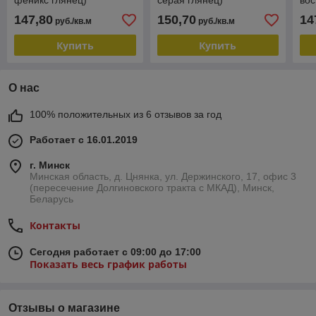
феникс глянец)
серая глянец)
вос
147,80
150,70
14
руб./кв.м
руб./кв.м
Купить
Купить
О нас
100% положительных из 6 отзывов за год
Работает с 16.01.2019
г. Минск
Минская область, д. Цнянка, ул. Держинского, 17, офис 3
(пересечение Долгиновского тракта с МКАД), Минск,
Беларусь
Контакты
Сегодня работает с 09:00 до 17:00
Показать весь график работы
Отзывы о магазине